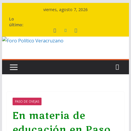
Saltar
viernes, agosto 7, 2026
al
Lo
contenido
último:
PASO DE OVEJAS
En materia de
educación en Paso