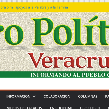
ra 5 mil apoyos a la Palabra y a la Familia
o Declaraciones de Procedencia en contra
s
 𝙂𝙤𝙗𝙞𝙚𝙧𝙣𝙤 𝙙𝙚𝙡 𝙀𝙨𝙩𝙖𝙙𝙤 𝙖 𝙙𝙞𝙨𝙛𝙧𝙪𝙩𝙖𝙧
𝙚𝙨𝙩𝙞𝙫𝙖𝙡 𝙙𝙚𝙡 𝙈𝙖𝙧 𝙚𝙣 𝘾𝙤𝙖𝙩𝙯𝙖𝙘𝙤𝙖𝙡𝙘𝙤𝙨
 de policías con vocación de servicio y
a: SSP
n Bravo rechaza acusaciones y asegura que
n solicitud de desafuero
INFORMACION
COLABORACION
COLUMNAS
P
VIDEOS DESTACADOS
EN SOCIEDAD
DIRECTORIO