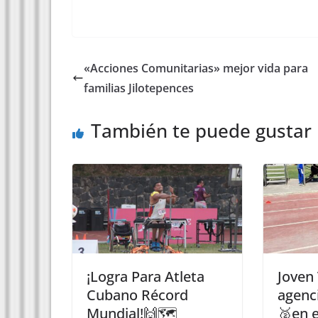
«Acciones Comunitarias» mejor vida para
familias Jilotepences
También te puede gustar
¡Logra Para Atleta
Joven
Cubano Récord
agenci
Mundial!🙌🗺️
🥈en e