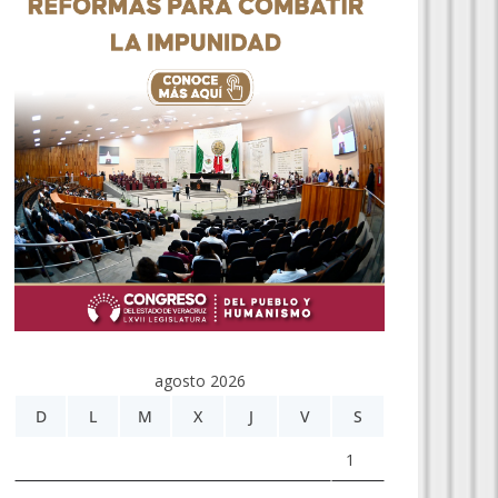
agosto 2026
D
L
M
X
J
V
S
1