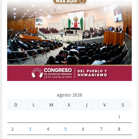
agosto 2026
D
L
M
X
J
V
S
1
2
3
4
5
6
7
8