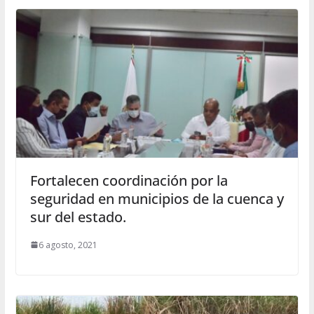
F o r t a l e c e n c o o r d i n a c i ó n p o r l a
s e g u r i d a d e n m u n i c i p i o s d e l a c u e n c a y
s u r d e l e s t a do .
6 agosto, 2021