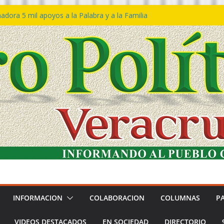
dora 5 mil apoyos a la Palabra y a la Familia
eso Declaraciones de Procedencia en contra
ipes
𝙩𝙖 𝙂𝙤𝙗𝙞𝙚𝙧𝙣𝙤 𝙙𝙚𝙡 𝙀𝙨𝙩𝙖𝙙𝙤 𝙖 𝙙𝙞𝙨𝙛𝙧𝙪𝙩𝙖𝙧
 𝙁𝙚𝙨𝙩𝙞𝙫𝙖𝙡 𝙙𝙚𝙡 𝙈𝙖𝙧 𝙚𝙣 𝘾𝙤𝙖𝙩𝙯𝙖𝙘𝙤𝙖𝙡𝙘𝙤𝙨
ón de policías con vocación de servicio y
dana: SSP
tín Bravo rechaza acusaciones y asegura que
úan solicitud de desafuero
INFORMACION
COLABORACION
COLUMNAS
P
VIDEOS DESTACADOS
EN SOCIEDAD
DIRECTORIO