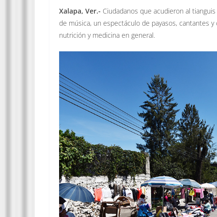
Xalapa, Ver.-
Ciudadanos que acudieron al tianguis de
de música, un espectáculo de payasos, cantantes y c
nutrición y medicina en general.