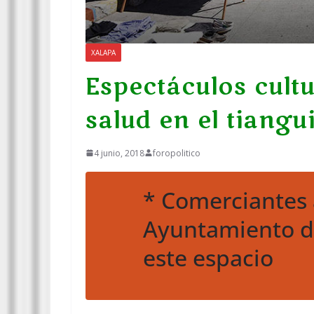
XALAPA
Espectáculos cult
salud en el tiangu
4 junio, 2018
foropolitico
* Comerciantes
Ayuntamiento d
este espacio