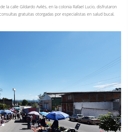
 la calle Gildardo Avilés, en la colonia Rafael Lucio, disfrutaron
onsultas gratuitas otorgadas por especialistas en salud bucal,