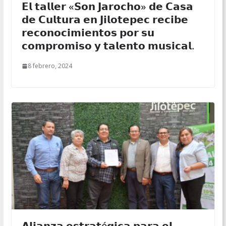
𝗘𝗹 𝘁𝗮𝗹𝗹𝗲𝗿 «𝗦𝗼𝗻 𝗝𝗮𝗿𝗼𝗰𝗵𝗼» 𝗱𝗲 𝗖𝗮𝘀𝗮
𝗱𝗲 𝗖𝘂𝗹𝘁𝘂𝗿𝗮 𝗲𝗻 𝗝𝗶𝗹𝗼𝘁𝗲𝗽𝗲𝗰 𝗿𝗲𝗰𝗶𝗯𝗲
𝗿𝗲𝗰𝗼𝗻𝗼𝗰𝗶𝗺𝗶𝗲𝗻𝘁𝗼𝘀 𝗽𝗼𝗿 𝘀𝘂
𝗰𝗼𝗺𝗽𝗿𝗼𝗺𝗶𝘀𝗼 𝘆 𝘁𝗮𝗹𝗲𝗻𝘁𝗼 𝗺𝘂𝘀𝗶𝗰𝗮𝗹.
8 febrero, 2024
𝗔𝗹𝗶𝗮𝗻𝘇𝗮 𝗲𝘀𝘁𝗿𝗮𝘁é𝗴𝗶𝗰𝗮 𝗽𝗮𝗿𝗮 𝗲𝗹