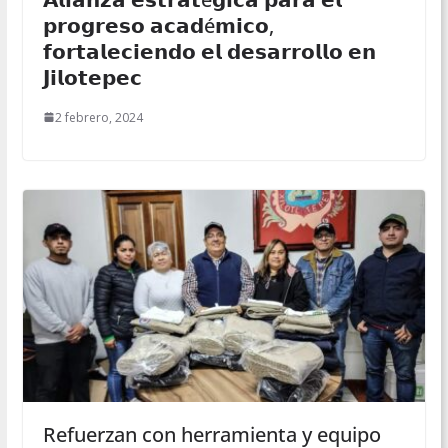
𝗽𝗿𝗼𝗴𝗿𝗲𝘀𝗼 𝗮𝗰𝗮𝗱é𝗺𝗶𝗰𝗼,
𝗳𝗼𝗿𝘁𝗮𝗹𝗲𝗰𝗶𝗲𝗻𝗱𝗼 𝗲𝗹 𝗱𝗲𝘀𝗮𝗿𝗿𝗼𝗹𝗹𝗼 𝗲𝗻
𝗝𝗶𝗹𝗼𝘁𝗲𝗽𝗲𝗰
2 febrero, 2024
Refuerzan con herramienta y equipo