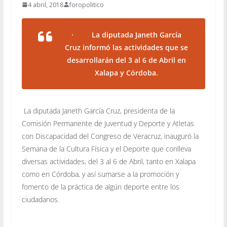
4 abril, 2018
foropolitico
· La diputada Janeth García
Cruz informó las actividades que se
desarrollarán del 3 al 6 de Abril en
Xalapa y Córdoba.
La diputada Janeth García Cruz, presidenta de la
Comisión Permanente de Juventud y Deporte y Atletas
con Discapacidad del Congreso de Veracruz, inauguró la
Semana de la Cultura Física y el Deporte que conlleva
diversas actividades, del 3 al 6 de Abril, tanto en Xalapa
como en Córdoba, y así sumarse a la promoción y
fomento de la práctica de algún deporte entre los
ciudadanos.