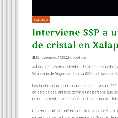
POLICIACA
Interviene SSP a u
de cristal en Xala
28 noviembre, 2023
foropolitico
Xalapa, Ver., 28 de noviembre de 2023.- Por delitos 
Secretaría de Seguridad Pública (SSP), a través de Pol
Los hechos ocurrieron cuando los efectivos de SSP p
en esta ciudad, ahí localizaron a una persona que co
quien momentos antes había sustraido una bicicleta
Con prontitud, los uniformados le marcaron el alto a 
inspección precautoria, le aseguraron 26 dosis de pi