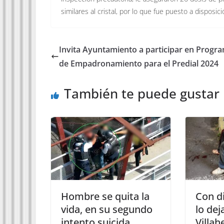
similares al cristal, por lo que fue puesto a disposic
Invita Ayuntamiento a participar en Progr
de Empadronamiento para el Predial 2024
También te puede gustar
Hombre se quita la
Con d
vida, en su segundo
lo dej
intento suicida.
Villa