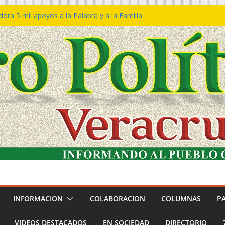
ra 5 mil apoyos a la Palabra y a la Familia
so Declaraciones de Procedencia en contra
es
𝙖 𝙂𝙤𝙗𝙞𝙚𝙧𝙣𝙤 𝙙𝙚𝙡 𝙀𝙨𝙩𝙖𝙙𝙤 𝙖 𝙙𝙞𝙨𝙛𝙧𝙪𝙩𝙖𝙧
𝙚𝙨𝙩𝙞𝙫𝙖𝙡 𝙙𝙚𝙡 𝙈𝙖𝙧 𝙚𝙣 𝘾𝙤𝙖𝙩𝙯𝙖𝙘𝙤𝙖𝙡𝙘𝙤𝙨
 de policías con vocación de servicio y
na: SSP
n Bravo rechaza acusaciones y asegura que
n solicitud de desafuero
INFORMACION
COLABORACION
COLUMNAS
P
VIDEOS DESTACADOS
EN SOCIEDAD
DIRECTORIO