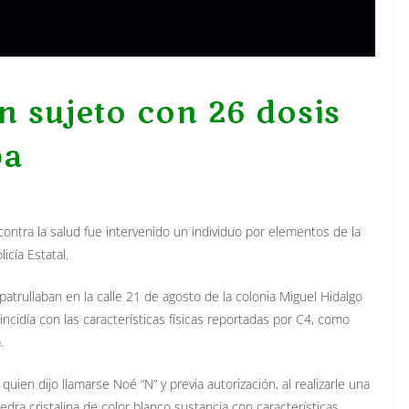
n sujeto con 26 dosis
pa
contra la salud fue intervenido un individuo por elementos de la
icía Estatal.
atrullaban en la calle 21 de agosto de la colonia Miguel Hidalgo
incidía con las características físicas reportadas por C4, como
.
quien dijo llamarse Noé “N” y previa autorización, al realizarle una
edra cristalina de color blanco sustancia con características