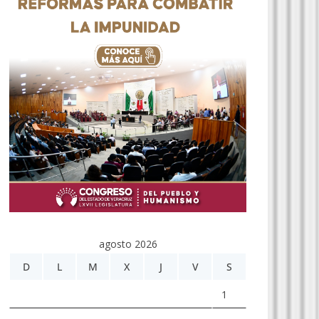
agosto 2026
D
L
M
X
J
V
S
1