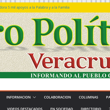
ra 5 mil apoyos a la Palabra y a la Familia
so Declaraciones de Procedencia en contra
es
𝙖 𝙂𝙤𝙗𝙞𝙚𝙧𝙣𝙤 𝙙𝙚𝙡 𝙀𝙨𝙩𝙖𝙙𝙤 𝙖 𝙙𝙞𝙨𝙛𝙧𝙪𝙩𝙖𝙧
𝙚𝙨𝙩𝙞𝙫𝙖𝙡 𝙙𝙚𝙡 𝙈𝙖𝙧 𝙚𝙣 𝘾𝙤𝙖𝙩𝙯𝙖𝙘𝙤𝙖𝙡𝙘𝙤𝙨
 de policías con vocación de servicio y
na: SSP
n Bravo rechaza acusaciones y asegura que
n solicitud de desafuero
INFORMACION
COLABORACION
COLUMNAS
P
VIDEOS DESTACADOS
EN SOCIEDAD
DIRECTORIO