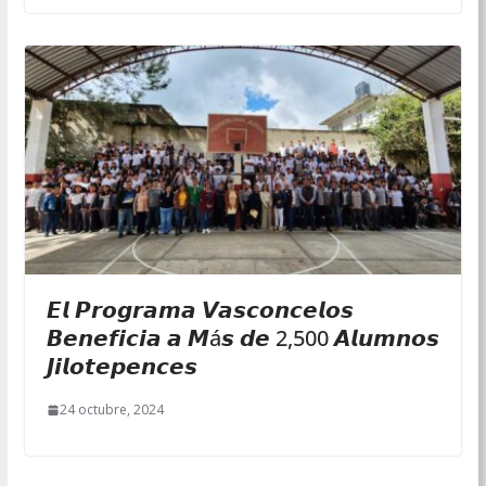
𝙀𝙡 𝙋𝙧𝙤𝙜𝙧𝙖𝙢𝙖 𝙑𝙖𝙨𝙘𝙤𝙣𝙘𝙚𝙡𝙤𝙨
𝘽𝙚𝙣𝙚𝙛𝙞𝙘𝙞𝙖 𝙖 𝙈á𝙨 𝙙𝙚 2,500 𝘼𝙡𝙪𝙢𝙣𝙤𝙨
𝙅𝙞𝙡𝙤𝙩𝙚𝙥𝙚𝙣𝙘𝙚𝙨
24 octubre, 2024