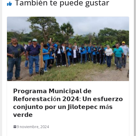
También te puede gustar
𝗣𝗿𝗼𝗴𝗿𝗮𝗺𝗮 𝗠𝘂𝗻𝗶𝗰𝗶𝗽𝗮𝗹 𝗱𝗲
𝗥𝗲𝗳𝗼𝗿𝗲𝘀𝘁𝗮𝗰𝗶ó𝗻 𝟮𝟬𝟮𝟰: 𝗨𝗻 𝗲𝘀𝗳𝘂𝗲𝗿𝘇𝗼
𝗰𝗼𝗻𝗷𝘂𝗻𝘁𝗼 𝗽𝗼𝗿 𝘂𝗻 𝗝𝗶𝗹𝗼𝘁𝗲𝗽𝗲𝗰 𝗺á𝘀
𝘃𝗲𝗿𝗱𝗲
9 noviembre, 2024