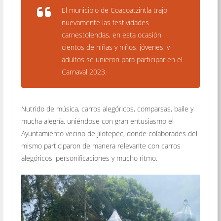
El municipio de Coacoatzintla trajo
nuevamente las festividades
carnestolendas, en esta ocasión
cientos de niñas y niños, jóvenes, y
adultos se unieron para participar en el
Carnaval 2023.
Nutrido de música, carros alegóricos, comparsas, baile y
mucha alegría, uniéndose con gran entusiasmo el
Ayuntamiento vecino de Jilotepec, donde colaborades del
mismo participaron de manera relevante con carros
alegóricos, personificaciones y mucho ritmo.