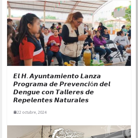
𝙀𝙡 𝙃. 𝘼𝙮𝙪𝙣𝙩𝙖𝙢𝙞𝙚𝙣𝙩𝙤 𝙇𝙖𝙣𝙯𝙖
𝙋𝙧𝙤𝙜𝙧𝙖𝙢𝙖 𝙙𝙚 𝙋𝙧𝙚𝙫𝙚𝙣𝙘𝙞ó𝙣 𝙙𝙚𝙡
𝘿𝙚𝙣𝙜𝙪𝙚 𝙘𝙤𝙣 𝙏𝙖𝙡𝙡𝙚𝙧𝙚𝙨 𝙙𝙚
𝙍𝙚𝙥𝙚𝙡𝙚𝙣𝙩𝙚𝙨 𝙉𝙖𝙩𝙪𝙧𝙖𝙡𝙚𝙨
22 octubre, 2024