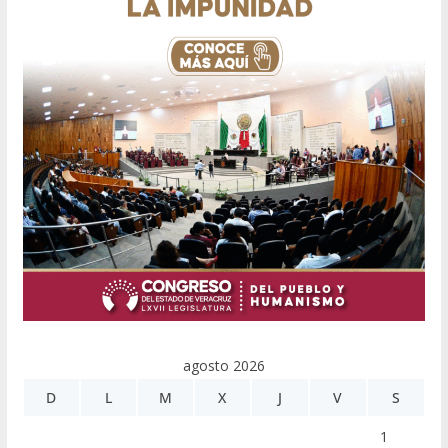
agosto 2026
D
L
M
X
J
V
S
1