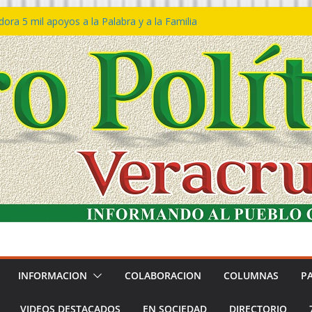
ra 5 mil apoyos a la Palabra y a la Familia
so Declaraciones de Procedencia en contra
es
𝙖 𝙂𝙤𝙗𝙞𝙚𝙧𝙣𝙤 𝙙𝙚𝙡 𝙀𝙨𝙩𝙖𝙙𝙤 𝙖 𝙙𝙞𝙨𝙛𝙧𝙪𝙩𝙖𝙧
𝙚𝙨𝙩𝙞𝙫𝙖𝙡 𝙙𝙚𝙡 𝙈𝙖𝙧 𝙚𝙣 𝘾𝙤𝙖𝙩𝙯𝙖𝙘𝙤𝙖𝙡𝙘𝙤𝙨
 de policías con vocación de servicio y
na: SSP
n Bravo rechaza acusaciones y asegura que
n solicitud de desafuero
INFORMACION
COLABORACION
COLUMNAS
P
VIDEOS DESTACADOS
EN SOCIEDAD
DIRECTORIO