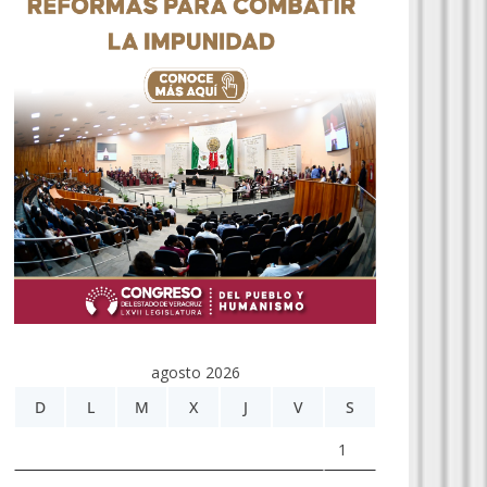
agosto 2026
D
L
M
X
J
V
S
1