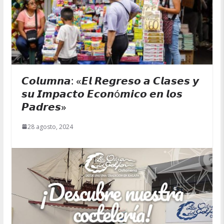
𝘾𝙤𝙡𝙪𝙢𝙣𝙖: «𝙀𝙡 𝙍𝙚𝙜𝙧𝙚𝙨𝙤 𝙖 𝘾𝙡𝙖𝙨𝙚𝙨 𝙮
𝙨𝙪 𝙄𝙢𝙥𝙖𝙘𝙩𝙤 𝙀𝙘𝙤𝙣ó𝙢𝙞𝙘𝙤 𝙚𝙣 𝙡𝙤𝙨
𝙋𝙖𝙙𝙧𝙚𝙨»
28 agosto, 2024