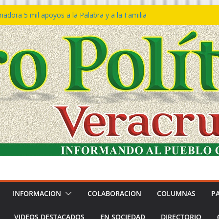
adora 5 mil apoyos a la Palabra y a la Familia
reso Declaraciones de Procedencia en contra
ipes
𝙩𝙖 𝙂𝙤𝙗𝙞𝙚𝙧𝙣𝙤 𝙙𝙚𝙡 𝙀𝙨𝙩𝙖𝙙𝙤 𝙖 𝙙𝙞𝙨𝙛𝙧𝙪𝙩𝙖𝙧
𝙡 𝙁𝙚𝙨𝙩𝙞𝙫𝙖𝙡 𝙙𝙚𝙡 𝙈𝙖𝙧 𝙚𝙣 𝘾𝙤𝙖𝙩𝙯𝙖𝙘𝙤𝙖𝙡𝙘𝙤𝙨
ión de policías con vocación de servicio y
dana: SSP
rtín Bravo rechaza acusaciones y asegura que
túan solicitud de desafuero
INFORMACION
COLABORACION
COLUMNAS
P
VIDEOS DESTACADOS
EN SOCIEDAD
DIRECTORIO