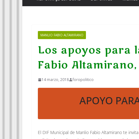
MANLIO FABIO ALTAMIRANO
Los apoyos para l
Fabio Altamirano,
14 marzo, 2018
foropolitico
APOYO PARA
El DIF Municipal de Manlio Fabio Altamirano te invit