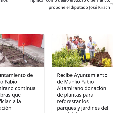
emos
Tipificar como delito el Acoso Cibernético,
propone el diputado José Kirsch
untamiento de
Recibe Ayuntamiento
o Fabio
de Manlio Fabio
mirano continua
Altamirano donación
obras que
de plantas para
ician a la
reforestar los
ación
parques y jardines del