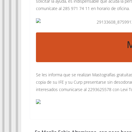
solicitar la ayuda, es indispensable que acuda la p
comunícate al 285 971 74 11 en horario de oficina.
M
Se les informa que se realizan Mastografías gratuita
copia de su IFE y su Curp presentarse sin desodoran
interesados comunicarse al 2293625578 con Levi T