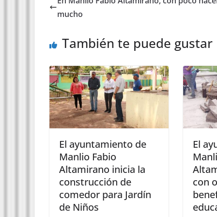
En Manlio Fabio Altamirano, con poco hac
mucho
También te puede gustar
El ayuntamiento de
El ay
Manlio Fabio
Manli
Altamirano inicia la
Alta
construcción de
con 
comedor para Jardín
benef
de Niños
educ