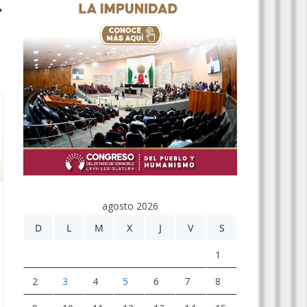
agosto 2026
D
L
M
X
J
V
S
1
2
3
4
5
6
7
8