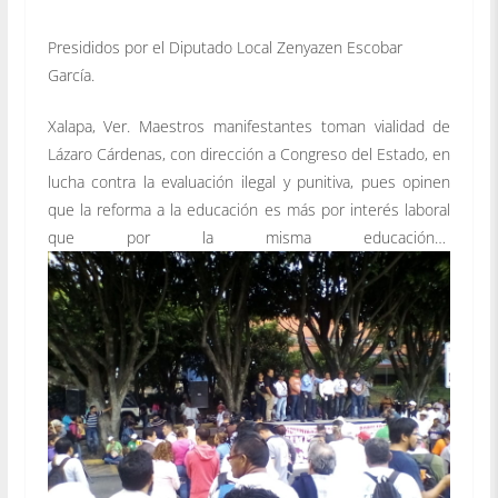
Presididos por el Diputado Local Zenyazen Escobar
García.
Xalapa, Ver. Maestros manifestantes toman vialidad de
Lázaro Cárdenas, con dirección a Congreso del Estado, en
lucha contra la evaluación ilegal y punitiva, pues opinen
que la reforma a la educación es más por interés laboral
que por la misma educación…