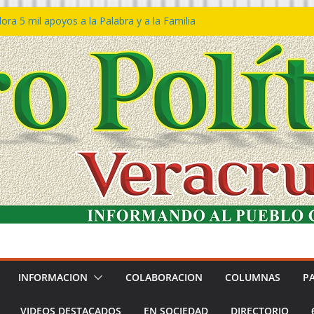
ra 5 mil apoyos a la Palabra y a la Familia
o Declaraciones de Procedencia en contra
s
 𝙂𝙤𝙗𝙞𝙚𝙧𝙣𝙤 𝙙𝙚𝙡 𝙀𝙨𝙩𝙖𝙙𝙤 𝙖 𝙙𝙞𝙨𝙛𝙧𝙪𝙩𝙖𝙧
𝙚𝙨𝙩𝙞𝙫𝙖𝙡 𝙙𝙚𝙡 𝙈𝙖𝙧 𝙚𝙣 𝘾𝙤𝙖𝙩𝙯𝙖𝙘𝙤𝙖𝙡𝙘𝙤𝙨
 de policías con vocación de servicio y
a: SSP
n Bravo rechaza acusaciones y asegura que
n solicitud de desafuero
INFORMACION
COLABORACION
COLUMNAS
P
VIDEOS DESTACADOS
EN SOCIEDAD
DIRECTORIO