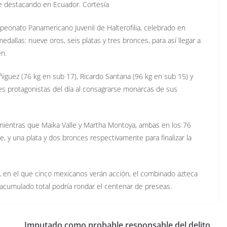
ue destacando en Ecuador. Cortesía
peonato Panamericano Juvenil de Halterofilia, celebrado en
dallas: nueve oros, seis platas y tres bronces, para así llegar a
n.
iguez (76 kg en sub 17), Ricardo Santana (96 kg en sub 15) y
es protagonistas del día al consagrarse monarcas de sus
 mientras que Maika Valle y Martha Montoya, ambas en los 76
, y una plata y dos bronces respectivamente para finalizar la
 en el que cinco mexicanos verán acción, el combinado azteca
 acumulado total podría rondar el centenar de preseas.
Imputado como probable responsable del delito