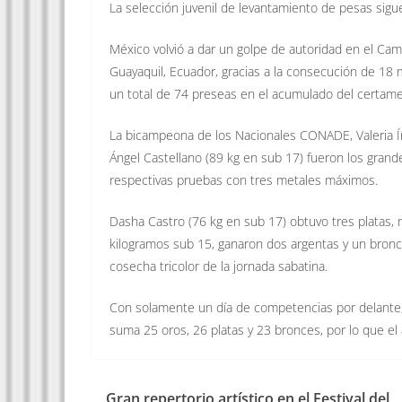
La selección juvenil de levantamiento de pesas sig
México volvió a dar un golpe de autoridad en el Cam
Guayaquil, Ecuador, gracias a la consecución de 18 me
un total de 74 preseas en el acumulado del certame
La bicampeona de los Nacionales CONADE, Valeria Íñ
Ángel Castellano (89 kg en sub 17) fueron los grand
respectivas pruebas con tres metales máximos.
Dasha Castro (76 kg en sub 17) obtuvo tres platas,
kilogramos sub 15, ganaron dos argentas y un bronce
cosecha tricolor de la jornada sabatina.
Con solamente un día de competencias por delante,
suma 25 oros, 26 platas y 23 bronces, por lo que el
Gran repertorio artístico en el Festival del