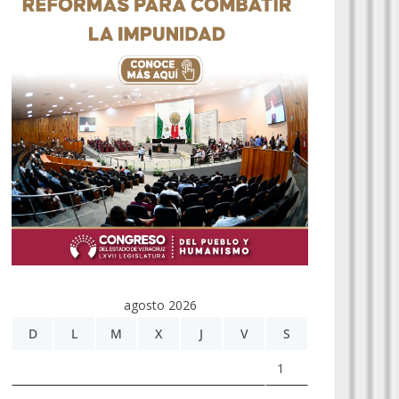
agosto 2026
D
L
M
X
J
V
S
1