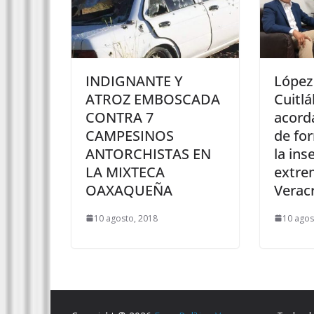
INDIGNANTE Y
López
ATROZ EMBOSCADA
Cuitl
CONTRA 7
acord
CAMPESINOS
de for
ANTORCHISTAS EN
la ins
LA MIXTECA
extre
OAXAQUEÑA
Verac
10 agosto, 2018
10 agos