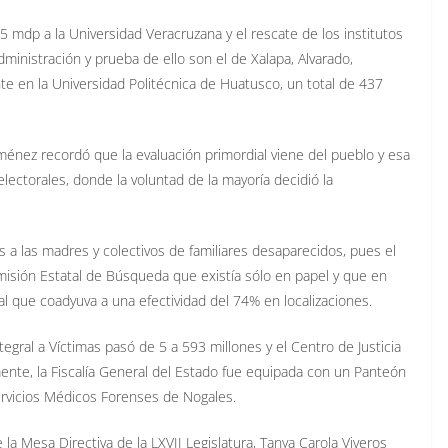
 mdp a la Universidad Veracruzana y el rescate de los institutos
dministración y prueba de ello son el de Xalapa, Alvarado,
te en la Universidad Politécnica de Huatusco, un total de 437
iménez recordó que la evaluación primordial viene del pueblo y esa
lectorales, donde la voluntad de la mayoría decidió la
 a las madres y colectivos de familiares desaparecidos, pues el
sión Estatal de Búsqueda que existía sólo en papel y que en
al que coadyuva a una efectividad del 74% en localizaciones.
tegral a Víctimas pasó de 5 a 593 millones y el Centro de Justicia
ente, la Fiscalía General del Estado fue equipada con un Panteón
ervicios Médicos Forenses de Nogales.
 la Mesa Directiva de la LXVII Legislatura, Tanya Carola Viveros