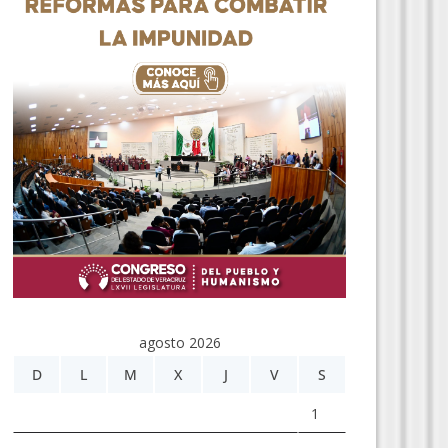
agosto 2026
D
L
M
X
J
V
S
1