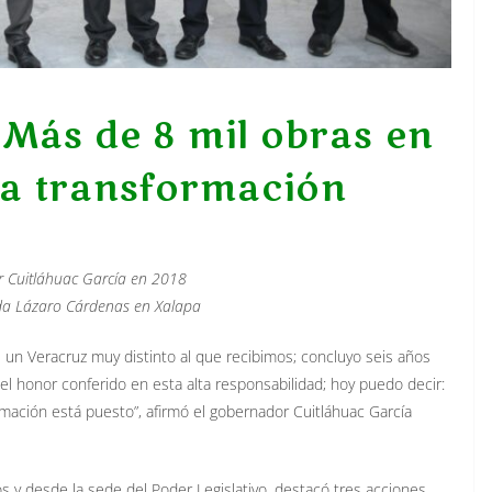
 Más de 8 mil obras en
 la transformación
or Cuitláhuac García en 2018
ida Lázaro Cárdenas en Xalapa
un Veracruz muy distinto al que recibimos; concluyo seis años
l honor conferido en esta alta responsabilidad; hoy puedo decir:
rmación está puesto”, afirmó el gobernador Cuitláhuac García
s y desde la sede del Poder Legislativo, destacó tres acciones