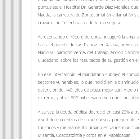
puntuales: el Hospital Dr. Gerardo Díaz Morales que
Nautla, la carretera de Zontecomatlán a Ilamatlán y
cruzar el río Tesechoacán de forma segura.
Acrecentando el récord de obras, inauguró la ampliac
hasta el puente de Las Trancas en Xalapa, previo a
Nacional, partidos Verde, del Trabajo, Acción Nacion
Ciudadano, sobre los resultados de su gestión en el
En ese intercambio, el mandatario subrayó el combat
sectores vulnerables, lo que incidió en la disminuci
detención de 140 jefes de plaza; mejor aún, medio m
extremo, y otras 800 mil elevaron su condición labor
A su vez, la deuda pública decreció en casi 25% a t
invertido en centros de salud nuevos, por ejemplo 
turísticos y mejoramiento urbano en varios municipi
Misantla, Coacoatzintla y otros en el Papaloapan.