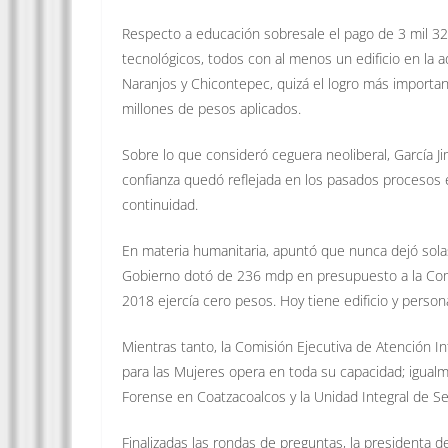
Respecto a educación sobresale el pago de 3 mil 325
tecnológicos, todos con al menos un edificio en la a
Naranjos y Chicontepec, quizá el logro más importan
millones de pesos aplicados.
Sobre lo que consideró ceguera neoliberal, García J
confianza quedó reflejada en los pasados procesos e
continuidad.
En materia humanitaria, apuntó que nunca dejó solas
Gobierno dotó de 236 mdp en presupuesto a la Comi
2018 ejercía cero pesos. Hoy tiene edificio y person
Mientras tanto, la Comisión Ejecutiva de Atención In
para las Mujeres opera en toda su capacidad; igualm
Forense en Coatzacoalcos y la Unidad Integral de S
Finalizadas las rondas de preguntas, la presidenta de