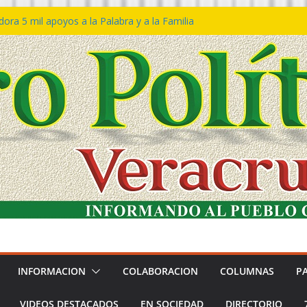
ra 5 mil apoyos a la Palabra y a la Familia
so Declaraciones de Procedencia en contra
es
𝙖 𝙂𝙤𝙗𝙞𝙚𝙧𝙣𝙤 𝙙𝙚𝙡 𝙀𝙨𝙩𝙖𝙙𝙤 𝙖 𝙙𝙞𝙨𝙛𝙧𝙪𝙩𝙖𝙧
𝙚𝙨𝙩𝙞𝙫𝙖𝙡 𝙙𝙚𝙡 𝙈𝙖𝙧 𝙚𝙣 𝘾𝙤𝙖𝙩𝙯𝙖𝙘𝙤𝙖𝙡𝙘𝙤𝙨
 de policías con vocación de servicio y
na: SSP
n Bravo rechaza acusaciones y asegura que
n solicitud de desafuero
INFORMACION
COLABORACION
COLUMNAS
P
VIDEOS DESTACADOS
EN SOCIEDAD
DIRECTORIO