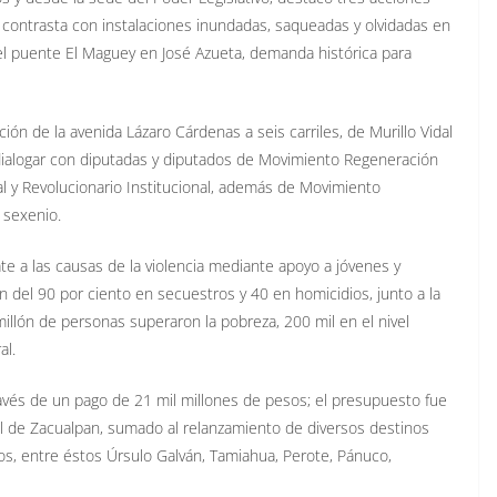
 contrasta con instalaciones inundadas, saqueadas y olvidadas en
 el puente El Maguey en José Azueta, demanda histórica para
ión de la avenida Lázaro Cárdenas a seis carriles, de Murillo Vidal
 dialogar con diputadas y diputados de Movimiento Regeneración
al y Revolucionario Institucional, además de Movimiento
 sexenio.
e a las causas de la violencia mediante apoyo a jóvenes y
ón del 90 por ciento en secuestros y 40 en homicidios, junto a la
illón de personas superaron la pobreza, 200 mil en el nivel
al.
ravés de un pago de 21 mil millones de pesos; el presupuesto fue
el de Zacualpan, sumado al relanzamiento de diversos destinos
os, entre éstos Úrsulo Galván, Tamiahua, Perote, Pánuco,