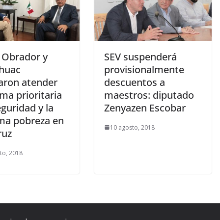
 Obrador y
SEV suspenderá
áhuac
provisionalmente
aron atender
descuentos a
ma prioritaria
maestros: diputado
eguridad y la
Zenyazen Escobar
ma pobreza en
10 agosto, 2018
ruz
to, 2018