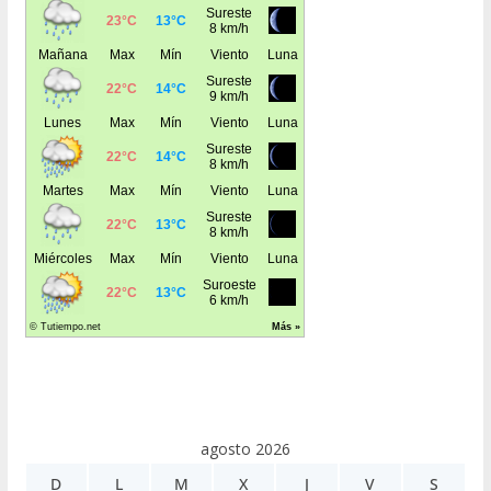
agosto 2026
D
L
M
X
J
V
S