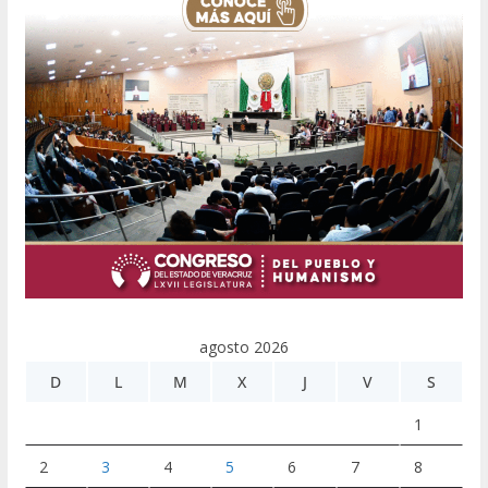
agosto 2026
D
L
M
X
J
V
S
1
2
3
4
5
6
7
8