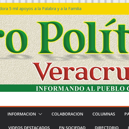
ra 5 mil apoyos a la Palabra y a la Familia
so Declaraciones de Procedencia en contra
es
𝙖 𝙂𝙤𝙗𝙞𝙚𝙧𝙣𝙤 𝙙𝙚𝙡 𝙀𝙨𝙩𝙖𝙙𝙤 𝙖 𝙙𝙞𝙨𝙛𝙧𝙪𝙩𝙖𝙧
𝙚𝙨𝙩𝙞𝙫𝙖𝙡 𝙙𝙚𝙡 𝙈𝙖𝙧 𝙚𝙣 𝘾𝙤𝙖𝙩𝙯𝙖𝙘𝙤𝙖𝙡𝙘𝙤𝙨
 de policías con vocación de servicio y
na: SSP
n Bravo rechaza acusaciones y asegura que
n solicitud de desafuero
INFORMACION
COLABORACION
COLUMNAS
P
VIDEOS DESTACADOS
EN SOCIEDAD
DIRECTORIO