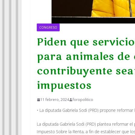
CONGRESO
Piden que servici
para animales de
contribuyente sea
impuestos
11 febrero, 2024
foropolitico
• La diputada Gabriela Sodi (PRD) propone reformar 
La diputada Gabriela Sodi (PRD) plantea reformar el pr
Impuesto Sobre la Renta, a fin de establecer que lo