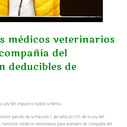
os médicos veterinarios
 compañía del
n deducibles de
la Ley del Impuesto Sobre la Renta
imer párrafo de la fracción I, del artículo 151 de la Ley del
s “servicios médicos veterinarios para animales de compañía del