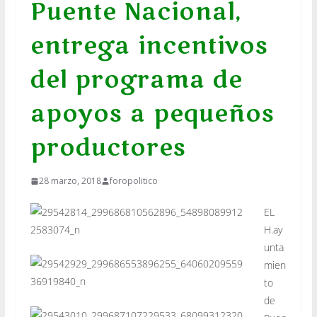
Puente Nacional,
entrega incentivos
del programa de
apoyos a pequeños
productores
28 marzo, 2018
foropolitico
EL
H.ay
unta
mien
to
de