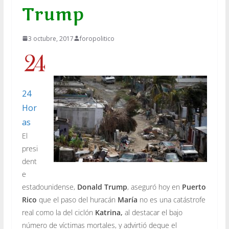
Trump
3 octubre, 2017
foropolitico
24
Hor
as
El
presi
dent
e
estadounidense,
Donald Trump
, aseguró hoy en
Puerto
Rico
que el paso del huracán
María
no es una catástrofe
real como la del ciclón
Katrina,
al destacar el bajo
número de víctimas mortales, y advirtió deque el