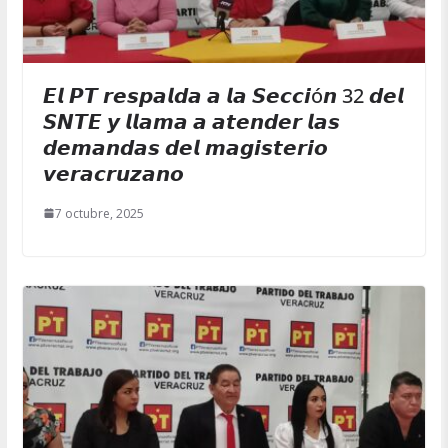
𝙀𝙡 𝙋𝙏 𝙧𝙚𝙨𝙥𝙖𝙡𝙙𝙖 𝙖 𝙡𝙖 𝙎𝙚𝙘𝙘𝙞ó𝙣 32 𝙙𝙚𝙡
𝙎𝙉𝙏𝙀 𝙮 𝙡𝙡𝙖𝙢𝙖 𝙖 𝙖𝙩𝙚𝙣𝙙𝙚𝙧 𝙡𝙖𝙨
𝙙𝙚𝙢𝙖𝙣𝙙𝙖𝙨 𝙙𝙚𝙡 𝙢𝙖𝙜𝙞𝙨𝙩𝙚𝙧𝙞𝙤
𝙫𝙚𝙧𝙖𝙘𝙧𝙪𝙯𝙖𝙣𝙤
7 octubre, 2025