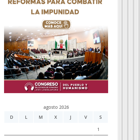
agosto 2026
D
L
M
X
J
V
S
1