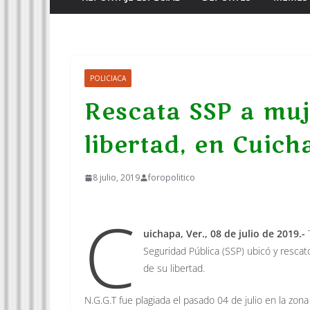
POLICIACA
Rescata SSP a muj
libertad, en Cuich
8 julio, 2019
foropolitico
C
uichapa, Ver., 08 de julio de 2019.-
T
Seguridad Pública (SSP) ubicó y rescat
de su libertad.
N.G.G.T fue plagiada el pasado 04 de julio en la zon