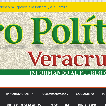
ora 5 mil apoyos a la Palabra y a la Familia
so Declaraciones de Procedencia en contra
es
𝙖 𝙂𝙤𝙗𝙞𝙚𝙧𝙣𝙤 𝙙𝙚𝙡 𝙀𝙨𝙩𝙖𝙙𝙤 𝙖 𝙙𝙞𝙨𝙛𝙧𝙪𝙩𝙖𝙧
𝙚𝙨𝙩𝙞𝙫𝙖𝙡 𝙙𝙚𝙡 𝙈𝙖𝙧 𝙚𝙣 𝘾𝙤𝙖𝙩𝙯𝙖𝙘𝙤𝙖𝙡𝙘𝙤𝙨
n de policías con vocación de servicio y
na: SSP
ín Bravo rechaza acusaciones y asegura que
an solicitud de desafuero
INFORMACION
COLABORACION
COLUMNAS
P
VIDEOS DESTACADOS
EN SOCIEDAD
DIRECTORIO