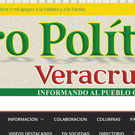
ra 5 mil apoyos a la Palabra y a la Familia
so Declaraciones de Procedencia en contra
es
𝙖 𝙂𝙤𝙗𝙞𝙚𝙧𝙣𝙤 𝙙𝙚𝙡 𝙀𝙨𝙩𝙖𝙙𝙤 𝙖 𝙙𝙞𝙨𝙛𝙧𝙪𝙩𝙖𝙧
𝙚𝙨𝙩𝙞𝙫𝙖𝙡 𝙙𝙚𝙡 𝙈𝙖𝙧 𝙚𝙣 𝘾𝙤𝙖𝙩𝙯𝙖𝙘𝙤𝙖𝙡𝙘𝙤𝙨
 de policías con vocación de servicio y
na: SSP
n Bravo rechaza acusaciones y asegura que
n solicitud de desafuero
INFORMACION
COLABORACION
COLUMNAS
P
VIDEOS DESTACADOS
EN SOCIEDAD
DIRECTORIO