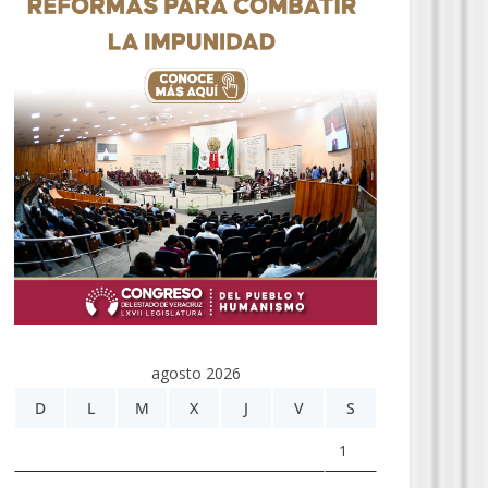
agosto 2026
D
L
M
X
J
V
S
1