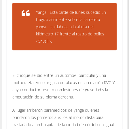
Yanga.- Esta tarde de lunes sucedió un
trágico accidente sobre la carretera
yanga – cuitlahuac a la altura del
kilómetro 17 frente al rastro de pollos
«Crivelli».
El choque se dió entre un automóvil particular y una
motocicleta en color gris con placas de circulación RVGIY,
cuyo conductor resulto con lesiones de gravedad y la
amputación de su pierna derecha.
Al lugar arribaron paramedicos de yanga quienes
brindaron los primeros auxilios al motociclista para
trasladarlo a un hospital de la ciudad de córdoba, al igual