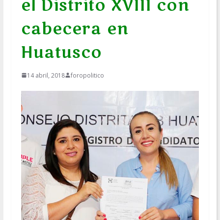
el Distrito XVIII con
cabecera en
Huatusco
14 abril, 2018
foropolitico