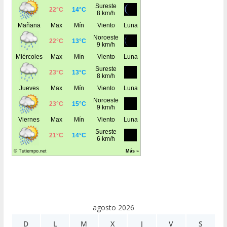
agosto 2026
D
L
M
X
J
V
S