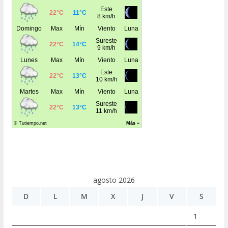
agosto 2026
D
L
M
X
J
V
S
1