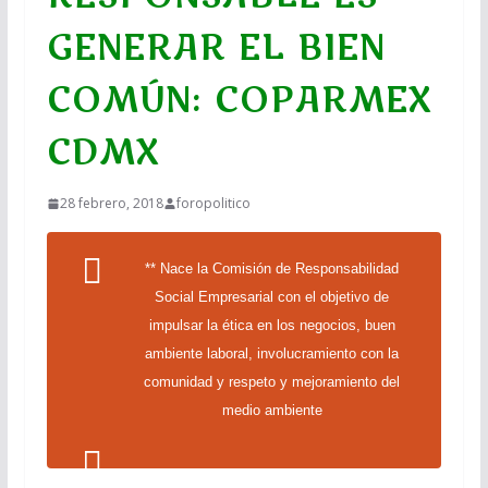
GENERAR EL BIEN
COMÚN: COPARMEX
CDMX
28 febrero, 2018
foropolitico
** Nace la Comisión de Responsabilidad
Social Empresarial con el objetivo de
impulsar la ética en los negocios, buen
ambiente laboral, involucramiento con la
comunidad y respeto y mejoramiento del
medio ambiente