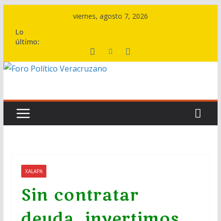
Saltar
viernes, agosto 7, 2026
al
Lo
contenido
último:
XALAPA
Sin contratar
deuda, invertimos