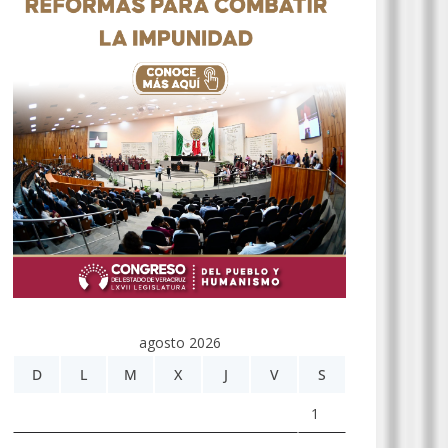
agosto 2026
D
L
M
X
J
V
S
1