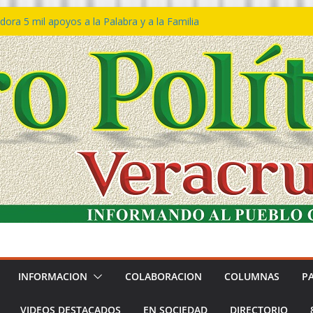
ora 5 mil apoyos a la Palabra y a la Familia
so Declaraciones de Procedencia en contra
es
𝙖 𝙂𝙤𝙗𝙞𝙚𝙧𝙣𝙤 𝙙𝙚𝙡 𝙀𝙨𝙩𝙖𝙙𝙤 𝙖 𝙙𝙞𝙨𝙛𝙧𝙪𝙩𝙖𝙧
𝙚𝙨𝙩𝙞𝙫𝙖𝙡 𝙙𝙚𝙡 𝙈𝙖𝙧 𝙚𝙣 𝘾𝙤𝙖𝙩𝙯𝙖𝙘𝙤𝙖𝙡𝙘𝙤𝙨
n de policías con vocación de servicio y
na: SSP
ín Bravo rechaza acusaciones y asegura que
an solicitud de desafuero
INFORMACION
COLABORACION
COLUMNAS
P
VIDEOS DESTACADOS
EN SOCIEDAD
DIRECTORIO