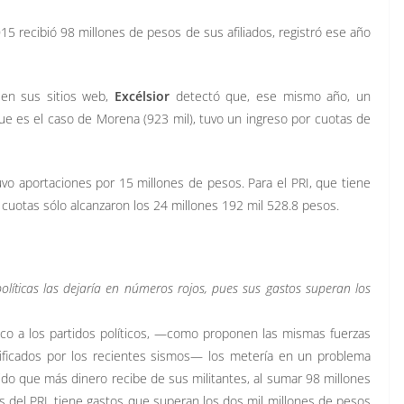
15 recibió 98 millones de pesos de sus afiliados, registró ese año
n en sus sitios web,
Excélsior
detectó que, ese mismo año, un
que es el caso de Morena (923 mil), tuvo un ingreso por cuotas de
vo aportaciones por 15 millones de pesos. Para el PRI, que tiene
 cuotas sólo alcanzaron los 24 millones 192 mil 528.8 pesos.
políticas las dejaría en números rojos, pues sus gastos superan los
blico a los partidos políticos, —como proponen las mismas fuerzas
nificados por los recientes sismos— los metería en un problema
tido que más dinero recibe de sus militantes, al sumar 98 millones
s del PRI, tiene gastos que superan los dos mil millones de pesos