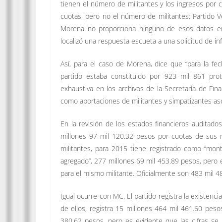
tienen el número de militantes y los ingresos por c
cuotas, pero no el número de militantes; Partido 
Morena no proporciona ninguno de esos datos en 
localizó una respuesta escueta a una solicitud de in
Así, para el caso de Morena, dice que “para la fe
partido estaba constituido por 923 mil 861 pr
exhaustiva en los archivos de la Secretaría de Fi
como aportaciones de militantes y simpatizantes as
En la revisión de los estados financieros auditad
millones 97 mil 120.32 pesos por cuotas de sus mi
militantes, para 2015 tiene registrado como “mon
agregado”, 277 millones 69 mil 453.89 pesos, pero 
para el mismo militante. Oficialmente son 483 mil 48
Igual ocurre con MC. El partido registra la existenc
de ellos, registra 15 millones 464 mil 461.60 pe
380.62 pesos, pero es evidente que las cifras se