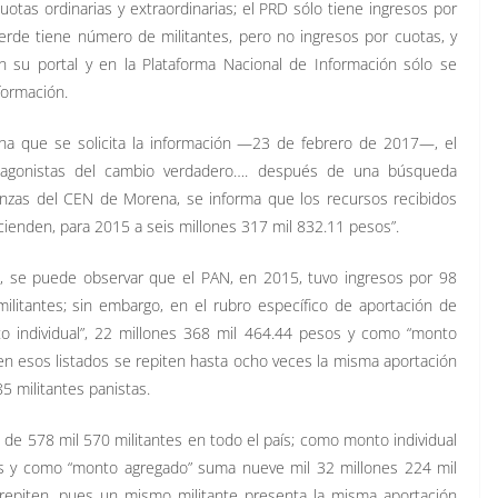
uotas ordinarias y extraordinarias; el PRD sólo tiene ingresos por
Verde tiene número de militantes, pero no ingresos por cuotas, y
su portal y en la Plataforma Nacional de Información sólo se
formación.
cha que se solicita la información —23 de febrero de 2017—, el
otagonistas del cambio verdadero…. después de una búsqueda
nanzas del CEN de Morena, se informa que los recursos recibidos
cienden, para 2015 a seis millones 317 mil 832.11 pesos”.
os, se puede observar que el PAN, en 2015, tuvo ingresos por 98
litantes; sin embargo, en el rubro específico de aportación de
to individual”, 22 millones 368 mil 464.44 pesos y como “monto
en esos listados se repiten hasta ocho veces la misma aportación
5 militantes panistas.
ia de 578 mil 570 militantes en todo el país; como monto individual
sos y como “monto agregado” suma nueve mil 32 millones 224 mil
 repiten, pues un mismo militante presenta la misma aportación