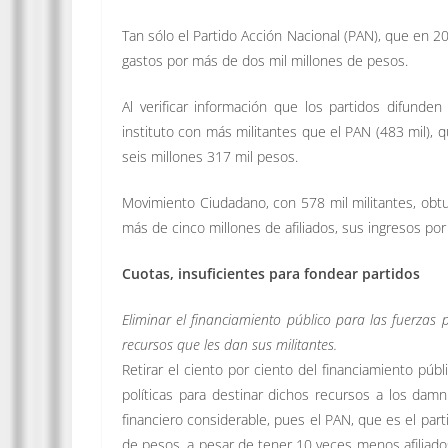
Tan sólo el Partido Acción Nacional (PAN), que en 20
gastos por más de dos mil millones de pesos.
Al verificar información que los partidos difunde
instituto con más militantes que el PAN (483 mil), 
seis millones 317 mil pesos.
Movimiento Ciudadano, con 578 mil militantes, obtu
más de cinco millones de afiliados, sus ingresos por
Cuotas, insuficientes para fondear partidos
Eliminar el financiamiento público para las fuerzas 
recursos que les dan sus militantes.
Retirar el ciento por ciento del financiamiento pú
políticas para destinar dichos recursos a los dam
financiero considerable, pues el PAN, que es el par
de pesos, a pesar de tener 10 veces menos afiliado