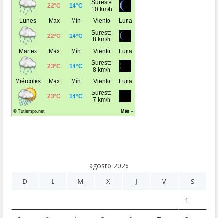
agosto 2026
D
L
M
X
J
V
S
1