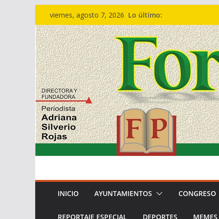
Saltar
Lo último:
viernes, agosto 7, 2026
al
contenido
INICIO
AYUNTAMIENTOS
CONGRESO
REPORTAJE ESPECIAL
DEPORTES
MEMES