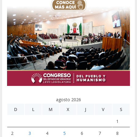
agosto 2026
D
L
M
X
J
V
S
1
2
3
4
5
6
7
8