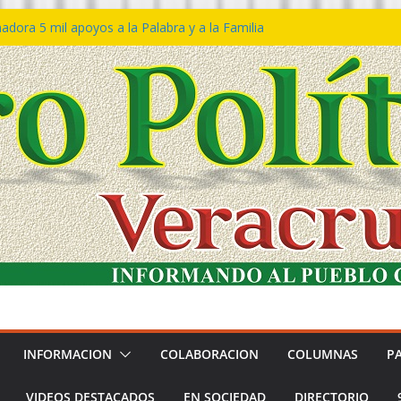
dora 5 mil apoyos a la Palabra y a la Familia
eso Declaraciones de Procedencia en contra
ipes
𝙩𝙖 𝙂𝙤𝙗𝙞𝙚𝙧𝙣𝙤 𝙙𝙚𝙡 𝙀𝙨𝙩𝙖𝙙𝙤 𝙖 𝙙𝙞𝙨𝙛𝙧𝙪𝙩𝙖𝙧
 𝙁𝙚𝙨𝙩𝙞𝙫𝙖𝙡 𝙙𝙚𝙡 𝙈𝙖𝙧 𝙚𝙣 𝘾𝙤𝙖𝙩𝙯𝙖𝙘𝙤𝙖𝙡𝙘𝙤𝙨
ón de policías con vocación de servicio y
dana: SSP
tín Bravo rechaza acusaciones y asegura que
úan solicitud de desafuero
INFORMACION
COLABORACION
COLUMNAS
P
VIDEOS DESTACADOS
EN SOCIEDAD
DIRECTORIO