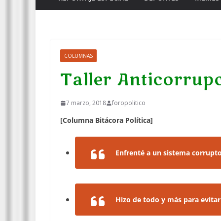
COLUMNAS
Taller Anticorrup
7 marzo, 2018
foropolitico
[Columna Bitácora Política]
Enfrenté a un sistema corrupt
Hizo de todo y más para evita