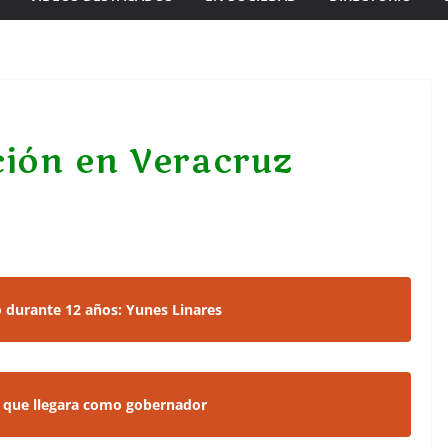
ción en Veracruz
o durante 12 años: Yunes Linares
r que llegara como gobernador