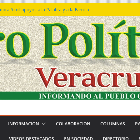
ín Bravo rechaza acusaciones y asegura que
an solicitud de desafuero
ora 5 mil apoyos a la Palabra y a la Familia
so Declaraciones de Procedencia en contra
es
𝙖 𝙂𝙤𝙗𝙞𝙚𝙧𝙣𝙤 𝙙𝙚𝙡 𝙀𝙨𝙩𝙖𝙙𝙤 𝙖 𝙙𝙞𝙨𝙛𝙧𝙪𝙩𝙖𝙧
𝙚𝙨𝙩𝙞𝙫𝙖𝙡 𝙙𝙚𝙡 𝙈𝙖𝙧 𝙚𝙣 𝘾𝙤𝙖𝙩𝙯𝙖𝙘𝙤𝙖𝙡𝙘𝙤𝙨
n de policías con vocación de servicio y
na: SSP
INFORMACION
COLABORACION
COLUMNAS
P
VIDEOS DESTACADOS
EN SOCIEDAD
DIRECTORIO