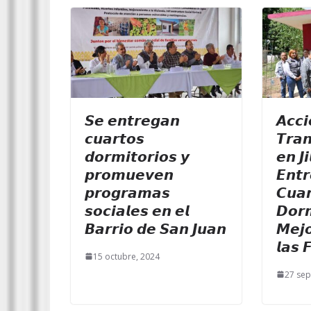
𝙎𝙚 𝙚𝙣𝙩𝙧𝙚𝙜𝙖𝙣
𝘼𝙘𝙘𝙞
𝙘𝙪𝙖𝙧𝙩𝙤𝙨
𝙏𝙧𝙖
𝙙𝙤𝙧𝙢𝙞𝙩𝙤𝙧𝙞𝙤𝙨 𝙮
𝙚𝙣 𝙅
𝙥𝙧𝙤𝙢𝙪𝙚𝙫𝙚𝙣
𝙀𝙣𝙩
𝙥𝙧𝙤𝙜𝙧𝙖𝙢𝙖𝙨
𝘾𝙪𝙖
𝙨𝙤𝙘𝙞𝙖𝙡𝙚𝙨 𝙚𝙣 𝙚𝙡
𝘿𝙤𝙧𝙢
𝘽𝙖𝙧𝙧𝙞𝙤 𝙙𝙚 𝙎𝙖𝙣 𝙅𝙪𝙖𝙣
𝙈𝙚𝙟𝙤
𝙡𝙖𝙨 
15 octubre, 2024
27 sep