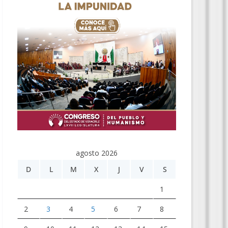
agosto 2026
D
L
M
X
J
V
S
1
2
3
4
5
6
7
8