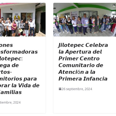
𝙤𝙣𝙚𝙨
𝙅𝙞𝙡𝙤𝙩𝙚𝙥𝙚𝙘 𝘾𝙚𝙡𝙚𝙗𝙧𝙖
𝙨𝙛𝙤𝙧𝙢𝙖𝙙𝙤𝙧𝙖𝙨
𝙡𝙖 𝘼𝙥𝙚𝙧𝙩𝙪𝙧𝙖 𝙙𝙚𝙡
𝙡𝙤𝙩𝙚𝙥𝙚𝙘:
𝙋𝙧𝙞𝙢𝙚𝙧 𝘾𝙚𝙣𝙩𝙧𝙤
𝙚𝙜𝙖 𝙙𝙚
𝘾𝙤𝙢𝙪𝙣𝙞𝙩𝙖𝙧𝙞𝙤 𝙙𝙚
𝙩𝙤𝙨-
𝘼𝙩𝙚𝙣𝙘𝙞ó𝙣 𝙖 𝙡𝙖
𝙞𝙩𝙤𝙧𝙞𝙤𝙨 𝙥𝙖𝙧𝙖
𝙋𝙧𝙞𝙢𝙚𝙧𝙖 𝙄𝙣𝙛𝙖𝙣𝙘𝙞𝙖
𝙧𝙖𝙧 𝙡𝙖 𝙑𝙞𝙙𝙖 𝙙𝙚
26 septiembre, 2024
𝙖𝙢𝙞𝙡𝙞𝙖𝙨
tiembre, 2024