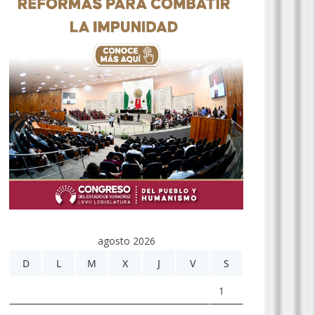
agosto 2026
D
L
M
X
J
V
S
1