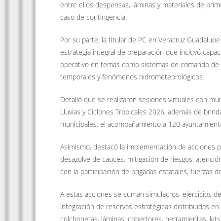
entre ellos despensas, láminas y materiales de pri
caso de contingencia.
Por su parte, la titular de PC en Veracruz Guadalu
estrategia integral de preparación que incluyó capac
operativo en temas como sistemas de comando de inc
temporales y fenómenos hidrometeorológicos.
Detalló que se realizaron sesiones virtuales con mu
Lluvias y Ciclones Tropicales 2026, además de brind
municipales, el acompañamiento a 120 ayuntamientos 
Asimismo, destacó la implementación de acciones pre
desazolve de cauces, mitigación de riesgos, atenc
con la participación de brigadas estatales, fuerzas 
A estas acciones se suman simulacros, ejercicios de
integración de reservas estratégicas distribuidas en
colchonetas, láminas, cobertores, herramientas, kits