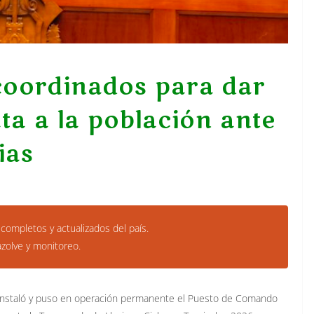
coordinados para dar
ta a la población ante
ias
 completos y actualizados del país.
azolve y monitoreo.
z instaló y puso en operación permanente el Puesto de Comando