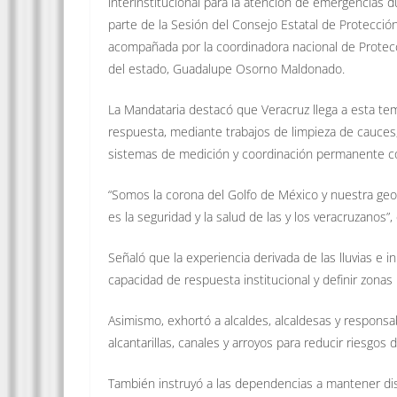
interinstitucional para la atención de emergencias 
parte de la Sesión del Consejo Estatal de Protecció
acompañada por la coordinadora nacional de Protecció
del estado, Guadalupe Osorno Maldonado.
La Mandataria destacó que Veracruz llega a esta te
respuesta, mediante trabajos de limpieza de cauces, r
sistemas de medición y coordinación permanente co
“Somos la corona del Golfo de México y nuestra geog
es la seguridad y la salud de las y los veracruzanos”,
Señaló que la experiencia derivada de las lluvias e i
capacidad de respuesta institucional y definir zonas 
Asimismo, exhortó a alcaldes, alcaldesas y responsa
alcantarillas, canales y arroyos para reducir riesgos 
También instruyó a las dependencias a mantener dis