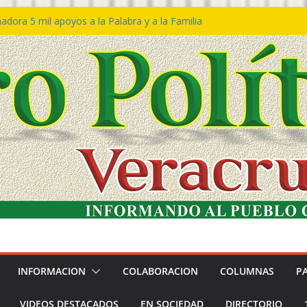
dora 5 mil apoyos a la Palabra y a la Familia
eso Declaraciones de Procedencia en contra
ipes
𝙩𝙖 𝙂𝙤𝙗𝙞𝙚𝙧𝙣𝙤 𝙙𝙚𝙡 𝙀𝙨𝙩𝙖𝙙𝙤 𝙖 𝙙𝙞𝙨𝙛𝙧𝙪𝙩𝙖𝙧
 𝙁𝙚𝙨𝙩𝙞𝙫𝙖𝙡 𝙙𝙚𝙡 𝙈𝙖𝙧 𝙚𝙣 𝘾𝙤𝙖𝙩𝙯𝙖𝙘𝙤𝙖𝙡𝙘𝙤𝙨
ón de policías con vocación de servicio y
dana: SSP
tín Bravo rechaza acusaciones y asegura que
úan solicitud de desafuero
INFORMACION
COLABORACION
COLUMNAS
P
VIDEOS DESTACADOS
EN SOCIEDAD
DIRECTORIO