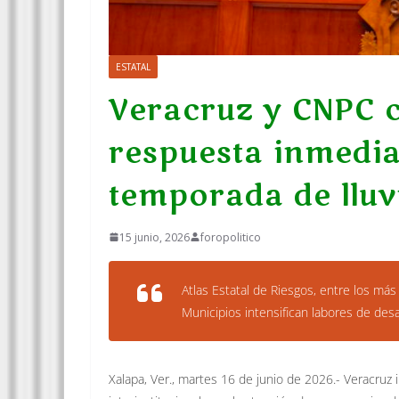
ESTATAL
Veracruz y CNPC 
respuesta inmedia
temporada de lluv
15 junio, 2026
foropolitico
Atlas Estatal de Riesgos, entre los más
Municipios intensifican labores de des
Xalapa, Ver., martes 16 de junio de 2026.- Veracru