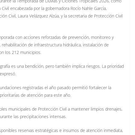
durante la Temporada de Lluvias y Ciclones Tropicales 2026, como
n Civil encabezada por la gobernadora Rocío Nahle García,
n Civil, Laura Velázquez Alzúa, y la secretaria de Protección Civil
mporada con acciones reforzadas de prevención, monitoreo y
ehabilitación de infraestructura hidráulica, instalación de
n los 212 municipios.
rafía es una bendición, pero también implica riesgos. La prioridad
 expresó.
nundaciones registradas el año pasado permitió fortalecer la
prioritarias de atención para este año.
bles municipales de Protección Civil a mantener limpios drenajes,
durante las precipitaciones intensas.
ponibles reservas estratégicas e insumos de atención inmediata,