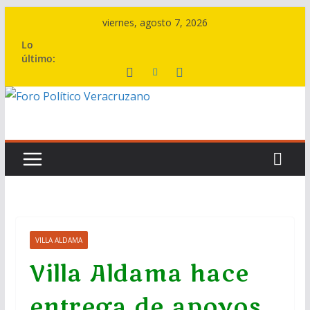
Saltar
viernes, agosto 7, 2026
al
Lo
contenido
último:
VILLA ALDAMA
Villa Aldama hace
entrega de apoyos