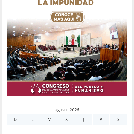
agosto 2026
D
L
M
X
J
V
S
1