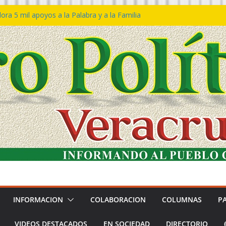
ra 5 mil apoyos a la Palabra y a la Familia
o Declaraciones de Procedencia en contra
s
 𝙂𝙤𝙗𝙞𝙚𝙧𝙣𝙤 𝙙𝙚𝙡 𝙀𝙨𝙩𝙖𝙙𝙤 𝙖 𝙙𝙞𝙨𝙛𝙧𝙪𝙩𝙖𝙧
𝙚𝙨𝙩𝙞𝙫𝙖𝙡 𝙙𝙚𝙡 𝙈𝙖𝙧 𝙚𝙣 𝘾𝙤𝙖𝙩𝙯𝙖𝙘𝙤𝙖𝙡𝙘𝙤𝙨
 de policías con vocación de servicio y
a: SSP
n Bravo rechaza acusaciones y asegura que
n solicitud de desafuero
INFORMACION
COLABORACION
COLUMNAS
P
VIDEOS DESTACADOS
EN SOCIEDAD
DIRECTORIO