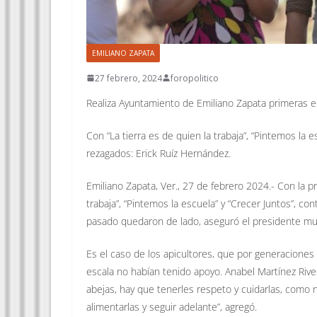
EMILIANO ZAPATA
27 febrero, 2024
foropolitico
Realiza Ayuntamiento de Emiliano Zapata primeras 
Con “La tierra es de quien la trabaja”, “Pintemos la 
rezagados: Erick Ruíz Hernández.
Emiliano Zapata, Ver., 27 de febrero 2024.- Con la p
trabaja”, “Pintemos la escuela” y “Crecer Juntos”, co
pasado quedaron de lado, aseguró el presidente mun
Es el caso de los apicultores, que por generacione
escala no habían tenido apoyo. Anabel Martínez Rive
abejas, hay que tenerles respeto y cuidarlas, com
alimentarlas y seguir adelante”, agregó.