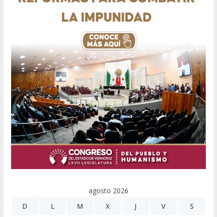
agosto 2026
D
L
M
X
J
V
S