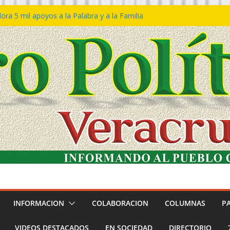
ra 5 mil apoyos a la Palabra y a la Familia
o Declaraciones de Procedencia en contra
s
 𝙂𝙤𝙗𝙞𝙚𝙧𝙣𝙤 𝙙𝙚𝙡 𝙀𝙨𝙩𝙖𝙙𝙤 𝙖 𝙙𝙞𝙨𝙛𝙧𝙪𝙩𝙖𝙧
𝙚𝙨𝙩𝙞𝙫𝙖𝙡 𝙙𝙚𝙡 𝙈𝙖𝙧 𝙚𝙣 𝘾𝙤𝙖𝙩𝙯𝙖𝙘𝙤𝙖𝙡𝙘𝙤𝙨
 de policías con vocación de servicio y
a: SSP
n Bravo rechaza acusaciones y asegura que
n solicitud de desafuero
INFORMACION
COLABORACION
COLUMNAS
P
VIDEOS DESTACADOS
EN SOCIEDAD
DIRECTORIO