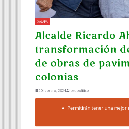
XALAPA
Alcalde Ricardo A
transformación d
de obras de pavim
colonias
20 febrero, 2024
foropolitico
Permitirán tener una mejor m