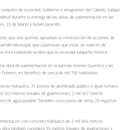
zo conjunto de sociedad, Gobierno e integrantes del Cabildo, Xalapa
dahuil durante la entrega de las obras de pavimentación en las
ero, 23 de Marzo y Rubén Jaramillo.
idores que son quienes aprueban la construcción de acciones de
sarrollo Municipal, que supervisan que estas se realicen de
 se está realizando la obra que la sociedad xalapeña merece.
 una obra de pavimentación en la avenida Vicente Guerrero y las
e Febrero, en beneficio de cerca de mil 700 habitantes.
mento hidráulico, 31 postes de alumbrado público e igual número
mil 322 metros lineales de guarniciones, 2 mil 357 metros
ed de agua potable. También, cinco pozos de visita, 29 registros
 pavimentación con concreto hidráulico de 2 mil 365 metros
 La obra también considera 35 metros lineales de guarniciones y