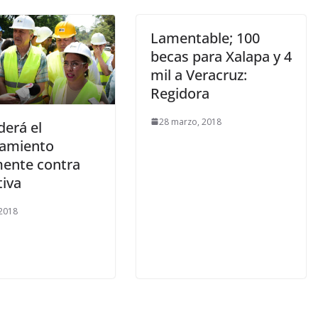
Lamentable; 100
becas para Xalapa y 4
mil a Veracruz:
Regidora
28 marzo, 2018
derá el
amiento
mente contra
tiva
 2018