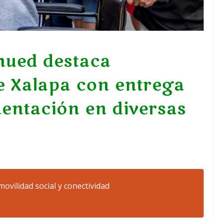
hued destaca
e Xalapa con entrega
entación en diversas
ovilidad social y conectividad