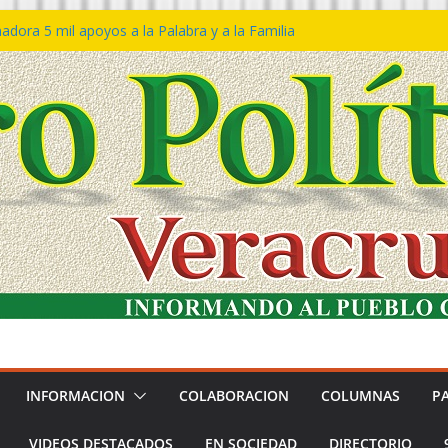
dora 5 mil apoyos a la Palabra y a la Familia
eso Declaraciones de Procedencia en contra
ipes
𝙩𝙖 𝙂𝙤𝙗𝙞𝙚𝙧𝙣𝙤 𝙙𝙚𝙡 𝙀𝙨𝙩𝙖𝙙𝙤 𝙖 𝙙𝙞𝙨𝙛𝙧𝙪𝙩𝙖𝙧
 𝙁𝙚𝙨𝙩𝙞𝙫𝙖𝙡 𝙙𝙚𝙡 𝙈𝙖𝙧 𝙚𝙣 𝘾𝙤𝙖𝙩𝙯𝙖𝙘𝙤𝙖𝙡𝙘𝙤𝙨
ón de policías con vocación de servicio y
dana: SSP
tín Bravo rechaza acusaciones y asegura que
úan solicitud de desafuero
INFORMACION
COLABORACION
COLUMNAS
P
VIDEOS DESTACADOS
EN SOCIEDAD
DIRECTORIO