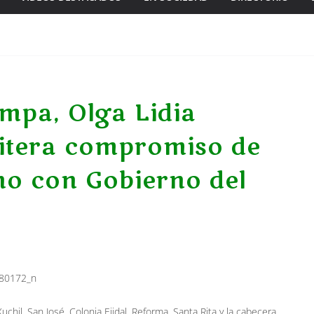
mpa, Olga Lidia
eitera compromiso de
no con Gobierno del
uchil, San José, Colonia Ejidal, Reforma, Santa Rita y la cabecera