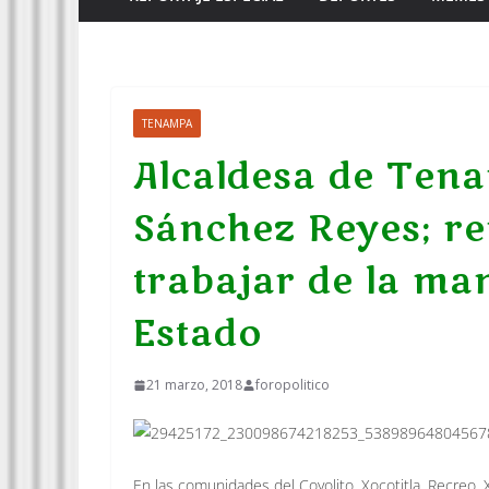
TENAMPA
Alcaldesa de Tena
Sánchez Reyes; r
trabajar de la ma
Estado
21 marzo, 2018
foropolitico
En las comunidades del Coyolito, Xocotitla, Recreo, X