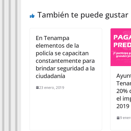
También te puede gustar
En Tenampa
elementos de la
policía se capacitan
constantemente para
brindar seguridad a la
Ayun
ciudadanía
Tenam
23 enero, 2019
20% 
el im
2019
9 ener