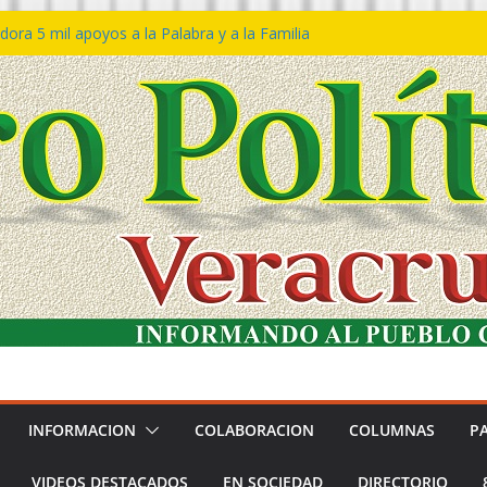
ora 5 mil apoyos a la Palabra y a la Familia
so Declaraciones de Procedencia en contra
es
𝙖 𝙂𝙤𝙗𝙞𝙚𝙧𝙣𝙤 𝙙𝙚𝙡 𝙀𝙨𝙩𝙖𝙙𝙤 𝙖 𝙙𝙞𝙨𝙛𝙧𝙪𝙩𝙖𝙧
𝙚𝙨𝙩𝙞𝙫𝙖𝙡 𝙙𝙚𝙡 𝙈𝙖𝙧 𝙚𝙣 𝘾𝙤𝙖𝙩𝙯𝙖𝙘𝙤𝙖𝙡𝙘𝙤𝙨
n de policías con vocación de servicio y
na: SSP
ín Bravo rechaza acusaciones y asegura que
an solicitud de desafuero
INFORMACION
COLABORACION
COLUMNAS
P
VIDEOS DESTACADOS
EN SOCIEDAD
DIRECTORIO