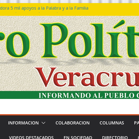
ora 5 mil apoyos a la Palabra y a la Familia
so Declaraciones de Procedencia en contra
es
𝙖 𝙂𝙤𝙗𝙞𝙚𝙧𝙣𝙤 𝙙𝙚𝙡 𝙀𝙨𝙩𝙖𝙙𝙤 𝙖 𝙙𝙞𝙨𝙛𝙧𝙪𝙩𝙖𝙧
𝙚𝙨𝙩𝙞𝙫𝙖𝙡 𝙙𝙚𝙡 𝙈𝙖𝙧 𝙚𝙣 𝘾𝙤𝙖𝙩𝙯𝙖𝙘𝙤𝙖𝙡𝙘𝙤𝙨
n de policías con vocación de servicio y
na: SSP
ín Bravo rechaza acusaciones y asegura que
an solicitud de desafuero
INFORMACION
COLABORACION
COLUMNAS
P
VIDEOS DESTACADOS
EN SOCIEDAD
DIRECTORIO