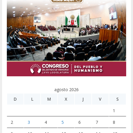
agosto 2026
D
L
M
X
J
V
S
1
2
3
4
5
6
7
8