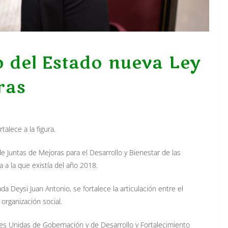
 del Estado nueva Ley
ras
alece a la figura.
e Juntas de Mejoras para el Desarrollo y Bienestar de las
 a la que existía del año 2018.
 Deysi Juan Antonio, se fortalece la articulación entre el
organización social.
es Unidas de Gobernación y de Desarrollo y Fortalecimiento