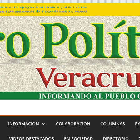
ra 5 mil apoyos a la Palabra y a la Familia
o Declaraciones de Procedencia en contra
s
 𝙂𝙤𝙗𝙞𝙚𝙧𝙣𝙤 𝙙𝙚𝙡 𝙀𝙨𝙩𝙖𝙙𝙤 𝙖 𝙙𝙞𝙨𝙛𝙧𝙪𝙩𝙖𝙧
𝙚𝙨𝙩𝙞𝙫𝙖𝙡 𝙙𝙚𝙡 𝙈𝙖𝙧 𝙚𝙣 𝘾𝙤𝙖𝙩𝙯𝙖𝙘𝙤𝙖𝙡𝙘𝙤𝙨
 de policías con vocación de servicio y
a: SSP
n Bravo rechaza acusaciones y asegura que
n solicitud de desafuero
INFORMACION
COLABORACION
COLUMNAS
P
VIDEOS DESTACADOS
EN SOCIEDAD
DIRECTORIO