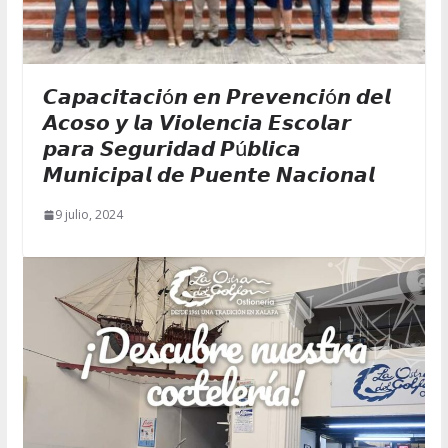
𝘾𝙖𝙥𝙖𝙘𝙞𝙩𝙖𝙘𝙞ó𝙣 𝙚𝙣 𝙋𝙧𝙚𝙫𝙚𝙣𝙘𝙞ó𝙣 𝙙𝙚𝙡
𝘼𝙘𝙤𝙨𝙤 𝙮 𝙡𝙖 𝙑𝙞𝙤𝙡𝙚𝙣𝙘𝙞𝙖 𝙀𝙨𝙘𝙤𝙡𝙖𝙧
𝙥𝙖𝙧𝙖 𝙎𝙚𝙜𝙪𝙧𝙞𝙙𝙖𝙙 𝙋ú𝙗𝙡𝙞𝙘𝙖
𝙈𝙪𝙣𝙞𝙘𝙞𝙥𝙖𝙡 𝙙𝙚 𝙋𝙪𝙚𝙣𝙩𝙚 𝙉𝙖𝙘𝙞𝙤𝙣𝙖𝙡
9 julio, 2024