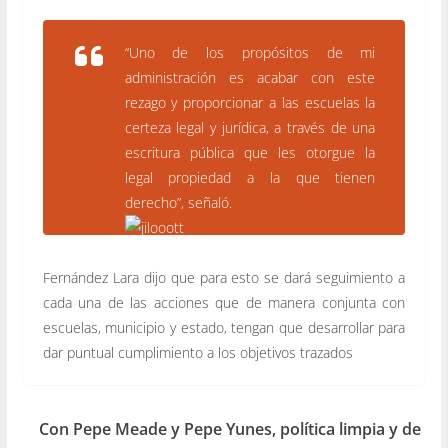
“Uno de los propósitos de mi
administración es acabar con este
rezago y proporcionar a las escuelas la
certeza legal y jurídica, a través de una
escritura pública que les otorgue la
legal propiedad a la que tienen
derecho”,
señaló.
Fernández Lara dijo que para esto se dará seguimiento a
cada una de las acciones que de manera conjunta con
escuelas, municipio y estado, tengan que desarrollar para
dar puntual cumplimiento a los objetivos trazados
Con Pepe Meade y Pepe Yunes, política limpia y de