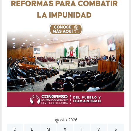
agosto 2026
D
L
M
X
J
V
S