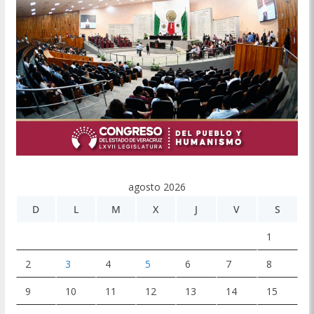
agosto 2026
D
L
M
X
J
V
S
1
2
3
4
5
6
7
8
9
10
11
12
13
14
15